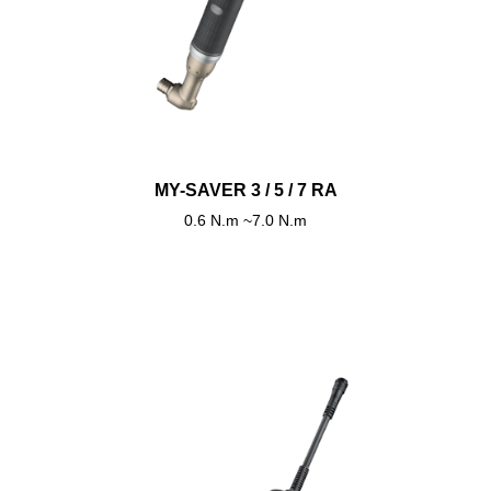
MY-SAVER 3 / 5 / 7 RA
0.6 N.m ~7.0 N.m