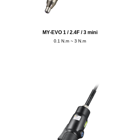
MY-EVO 1 / 2.4F / 3 mini
0.1 N.m ~ 3 N.m