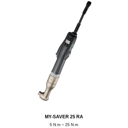
MY-SAVER 25 RA
5 N.m ~ 25 N.m