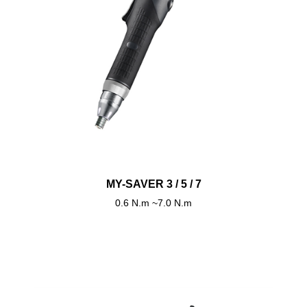
MY-SAVER 3 / 5 / 7
0.6 N.m ~7.0 N.m