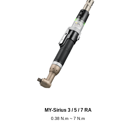
MY-Sirius 3 / 5 / 7 RA
0.38 N.m ~ 7 N.m