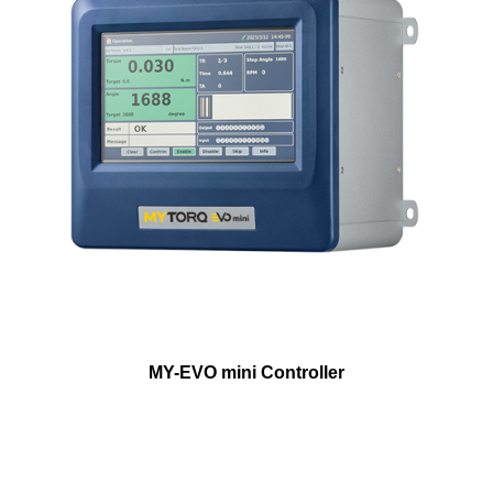
MY-EVO mini Controller