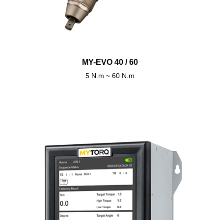
MY-EVO 40 / 60
5 N.m ~ 60 N.m