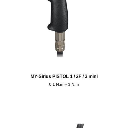
MY-Sirius PISTOL 1 / 2F / 3 mini
0.1 N.m ~ 3 N.m