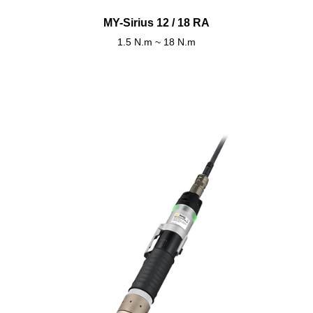
MY-Sirius 12 / 18 RA
1.5 N.m ~ 18 N.m