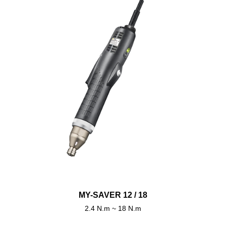
MY-SAVER 12 / 18
2.4 N.m ~ 18 N.m