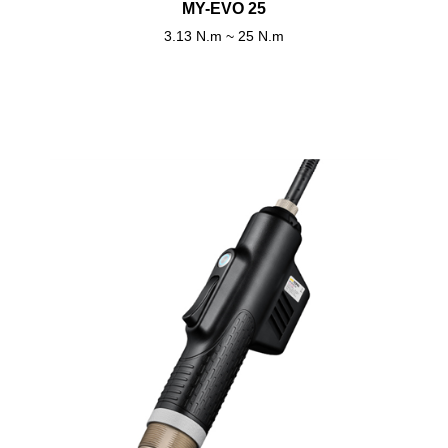
MY-EVO 25
3.13 N.m ~ 25 N.m