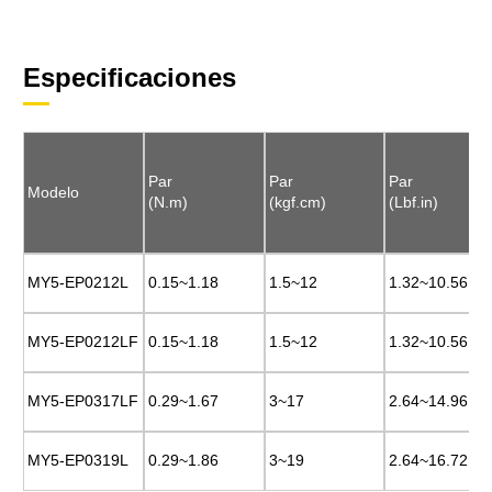
Especificaciones
Par
Par
Par
Par
Par
Par
Modelo
Modelo
(N.m)
(N.m)
(kgf.cm)
(kgf.cm)
(Lbf.in)
(Lbf.in)
MY5-EP0212L
MY5-EP0212L
0.15~1.18
0.15~1.18
1.5~12
1.5~12
1.32~10.56
1.32~10.56
MY5-EP0212LF
MY5-EP0212LF
0.15~1.18
0.15~1.18
1.5~12
1.5~12
1.32~10.56
1.32~10.56
MY5-EP0317LF
MY5-EP0317LF
0.29~1.67
0.29~1.67
3~17
3~17
2.64~14.96
2.64~14.96
MY5-EP0319L
MY5-EP0319L
0.29~1.86
0.29~1.86
3~19
3~19
2.64~16.72
2.64~16.72