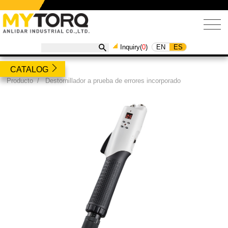
EN
ES
Inquiry(
0
)
CATALOG
Producto
/
Destornillador a prueba de errores incorporado