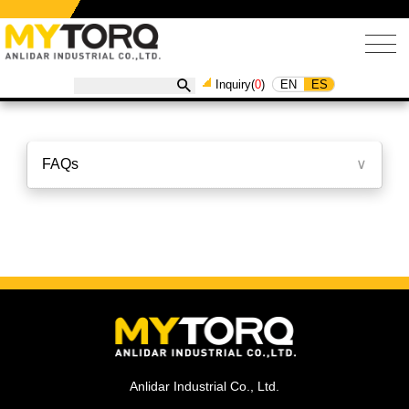
EN
ES
Inquiry(
0
)
FAQs
∨
Anlidar Industrial Co., Ltd.