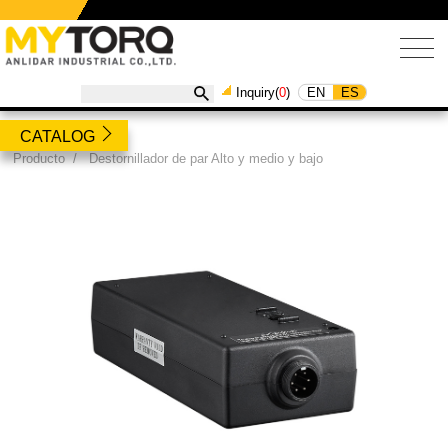
EN
ES
Inquiry(
0
)
CATALOG
Producto
/
Destornillador de par Alto y medio y bajo