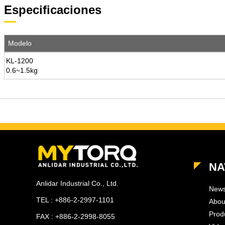
Especificaciones
Modelo
KL-1200
0.6~1.5kg
NA
Anlidar Industrial Co., Ltd.
New
TEL : +886-2-2997-1101
Abou
Prod
FAX : +886-2-2998-8055