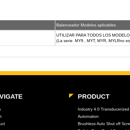
Balanceador Modelos aplicables
UTILIZAR PARA TODOS LOS MODELO
(La serie MY9 , MYT, MYR, MYLRno está
VIGATE
PRODUCT
s
Industry 4.0 Transducerized
t
Automation
uct
Brushless Auto Shut off Scr