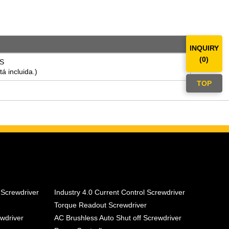
INQUIRY
(
0
)
S
 incluida.)
TOP
 Screwdriver
Industry 4.0 Current Control Screwdriver
Torque Readout Screwdriver
ewdriver
AC Brushless Auto Shut off Screwdriver