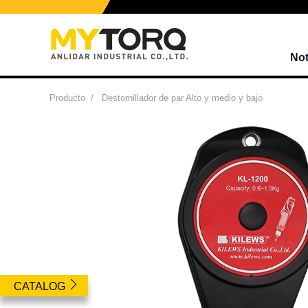
Not
Producto
/
Destornillador de par Alto y medio y bajo
CATALOG