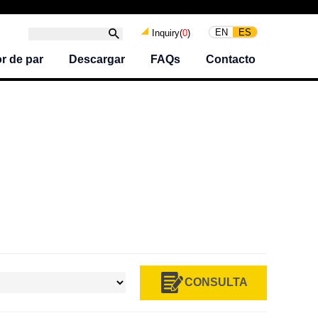
EN
ES
Inquiry(
0
)
r de par
Descargar
FAQs
Contacto
CONSULTA