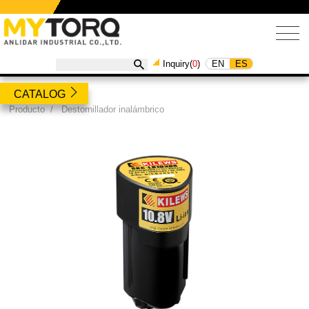
EN
ES
Inquiry(
0
)
CATALOG
Producto
/
Destornillador inalámbrico