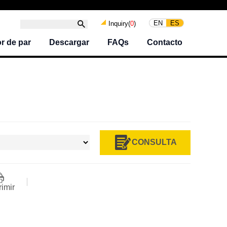
EN
ES
Inquiry(
0
)
r de par
Descargar
FAQs
Contacto
CONSULTA
rimir