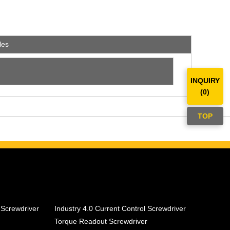
les
INQUIRY
(
0
)
TOP
 Screwdriver
Industry 4.0 Current Control Screwdriver
Torque Readout Screwdriver