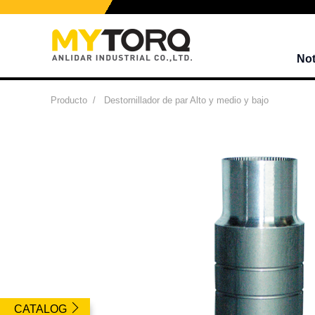
Not
Producto
/
Destornillador de par Alto y medio y bajo
CATALOG