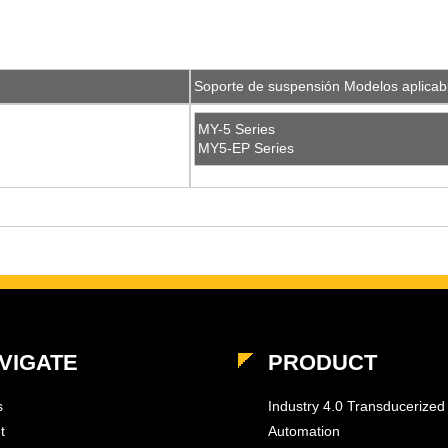
Soporte de suspensión Modelos aplicab
MY-5 Series
MY5-EP Series
VIGATE
PRODUCT
s
Industry 4.0 Transducerized
t
Automation