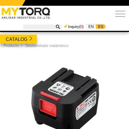
EN
ES
Inquiry(
0
)
CATALOG
Producto
/
Destornillador inalámbrico