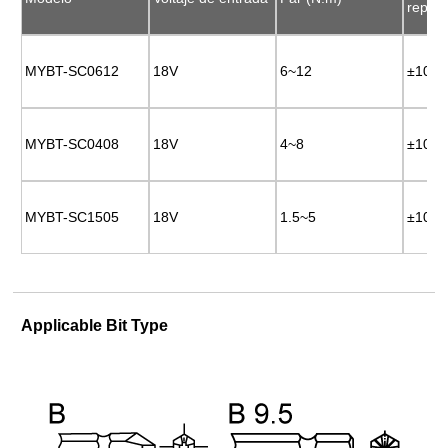
repeti
repeti
MYBT-SC0612
MYBT-SC0612
18V
18V
6~12
6~12
±10%
±10%
MYBT-SC0408
MYBT-SC0408
18V
18V
4~8
4~8
±10%
±10%
MYBT-SC1505
MYBT-SC1505
18V
18V
1.5~5
1.5~5
±10%
±10%
Applicable Bit Type