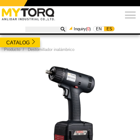
EN
ES
Inquiry(
0
)
CATALOG
Producto
/
Destornillador inalámbrico