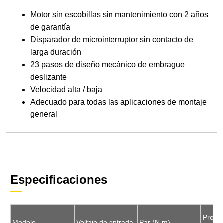
Motor sin escobillas sin mantenimiento con 2 años
de garantía
Disparador de microinterruptor sin contacto de
larga duración
23 pasos de diseño mecánico de embrague
deslizante
Velocidad alta / baja
Adecuado para todas las aplicaciones de montaje
general
Especificaciones
Precis
Precis
Modelo
Modelo
Voltaje de entrada
Voltaje de entrada
Par (N.m)
Par (N.m)