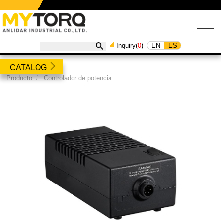
EN
ES
Inquiry(
0
)
CATALOG
Producto
/
Controlador de potencia