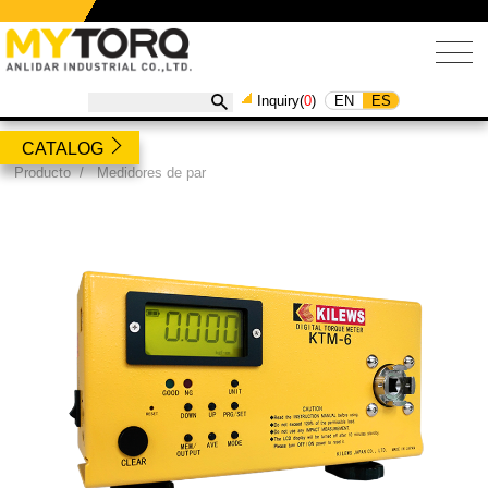
EN
ES
Inquiry(
0
)
CATALOG
Producto
/
Medidores de par