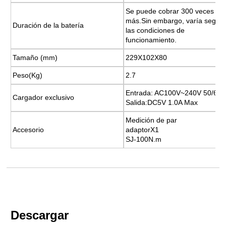
Se puede cobrar 300 veces o
Se puede cobrar 300 veces o
más.Sin embargo, varía según
más.Sin embargo, varía según
Duración de la batería
Duración de la batería
las condiciones de
las condiciones de
funcionamiento.
funcionamiento.
Tamaño (mm)
Tamaño (mm)
229X102X80
229X102X80
Peso(Kg)
Peso(Kg)
2.7
2.7
Entrada: AC100V~240V 50/60
Entrada: AC100V~240V 50/60
Cargador exclusivo
Cargador exclusivo
Salida:DC5V 1.0A Max
Salida:DC5V 1.0A Max
Medición de par
Medición de par
Accesorio
Accesorio
adaptorX1
adaptorX1
SJ-100N.m
SJ-100N.m
Descargar