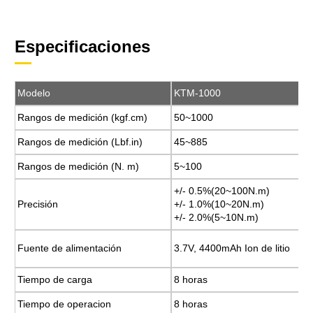
Especificaciones
Modelo
Modelo
KTM-1000
KTM-1000
Rangos de medición (kgf.cm)
Rangos de medición (kgf.cm)
50~1000
50~1000
Rangos de medición (Lbf.in)
Rangos de medición (Lbf.in)
45~885
45~885
Rangos de medición (N. m)
Rangos de medición (N. m)
5~100
5~100
+/- 0.5%(20~100N.m)
+/- 0.5%(20~100N.m)
Precisión
Precisión
+/- 1.0%(10~20N.m)
+/- 1.0%(10~20N.m)
+/- 2.0%(5~10N.m)
+/- 2.0%(5~10N.m)
Fuente de alimentación
Fuente de alimentación
3.7V, 4400mAh Ion de litio
3.7V, 4400mAh Ion de litio
Tiempo de carga
Tiempo de carga
8 horas
8 horas
Tiempo de operacion
Tiempo de operacion
8 horas
8 horas