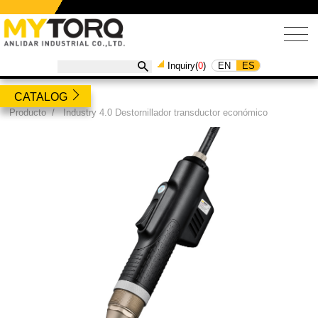
EN
ES
Inquiry(
0
)
CATALOG
Producto
/
Industry 4.0 Destornillador transductor económico