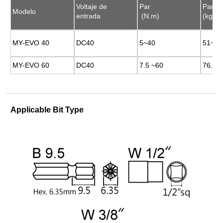
Voltaje de
Voltaje de
Par
Par
Par
Par
Modelo
Modelo
entrada
entrada
(N.m)
(N.m)
(kgf.c
(kgf.c
MY-EVO 40
MY-EVO 40
DC40
DC40
5~40
5~40
51~40
51~40
MY-EVO 60
MY-EVO 60
DC40
DC40
7.5 ~60
7.5 ~60
76.50
76.50
Applicable Bit Type