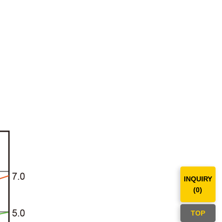
INQUIRY
(
0
)
TOP