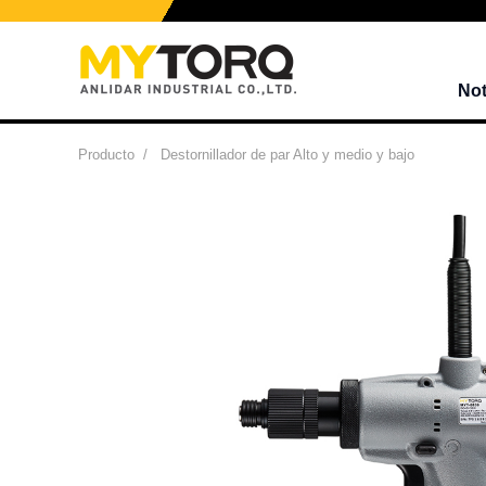
Not
Producto
/
Destornillador de par Alto y medio y bajo