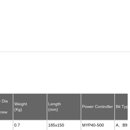
 Dia
 Dia
Weight
Weight
Length
Length
Power Controller
Power Controller
Bit Typ
Bit Typ
(Kg)
(Kg)
(mm)
(mm)
crew
crew
0.7
0.7
185x150
185x150
MYP40-500
MYP40-500
A、B9.
A、B9.