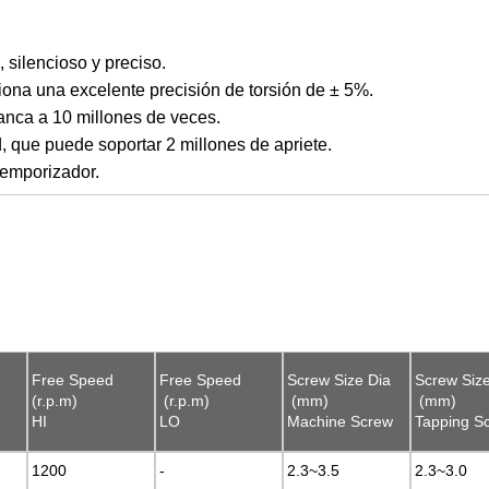
 silencioso y preciso.
na una excelente precisión de torsión de ± 5%.
alanca a 10 millones de veces.
, que puede soportar 2 millones de apriete.
temporizador.
Free Speed
Free Speed
Free Speed
Free Speed
Screw Size Dia
Screw Size Dia
Screw Size
Screw Size
(r.p.m)
(r.p.m)
(r.p.m)
(r.p.m)
(mm)
(mm)
(mm)
(mm)
HI
HI
LO
LO
Machine Screw
Machine Screw
Tapping S
Tapping S
1200
1200
-
-
2.3~3.5
2.3~3.5
2.3~3.0
2.3~3.0