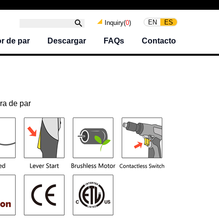
EN
ES
Inquiry(
0
)
r de par
Descargar
FAQs
Contacto
ura de par