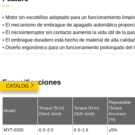
• Motor sin escobillas adoptado para un funcionamiento limpio,
• El mecanismo de embrague de apagado automático proporcio
• El microinterruptor sin contacto aumenta la vida útil de la p
• El embrague duradero está hecho de material de alta calidad
• Diseño ergonómico para un funcionamiento prolongado del 
Especificaciones
CATALOG
Repeatable
Repeatable
Torque (N.m)
Torque (N.m)
Torque (N.m)
Torque (N.m)
Torque
Torque
Model
Model
(Hard Joint)
(Hard Joint)
(Soft Joint)
(Soft Joint)
Accuracy
Accuracy
(%)
(%)
MYT-0320
MYT-0320
0.3~2.0
0.3~2.0
0.3~1.6
0.3~1.6
±5%
±5%